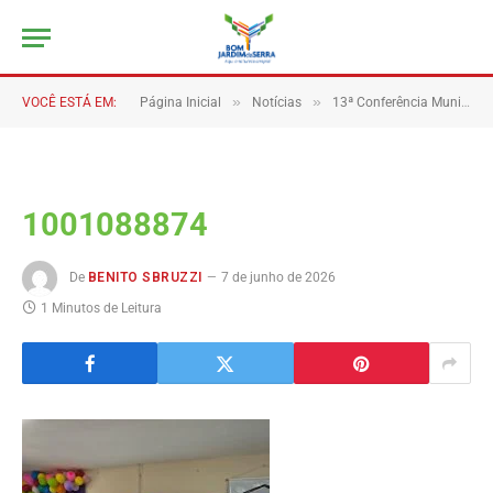
»
»
VOCÊ ESTÁ EM:
Página Inicial
Notícias
13ª Conferência Municipal de Assistência Social debate fortalecimento das políticas públicas em Bom Jardim da Serra,
1001088874
De
BENITO SBRUZZI
7 de junho de 2026
1 Minutos de Leitura