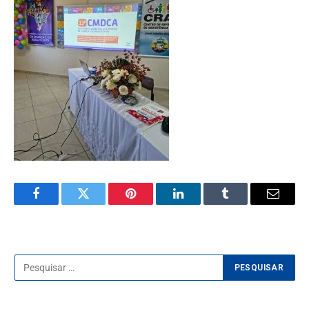
Facebook
Twitter
Pinterest
LinkedIn
Tumblr
E-
mail