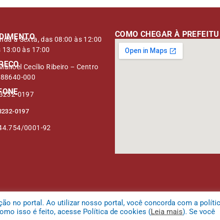
COMO CHEGAR À PREFEIT
DIMENTO
nda à Sexta, das 08:00 às 12:00
s 13:00 às 17:00
REÇO
anoel Cecílio Ribeiro – Centro
 88640-000
FONE
 3232-0197
3232-0197
44.754/0001-92
 no portal. Ao utilizar nosso portal, você concorda com a políti
mo isso é feito, acesse Política de cookies (
Leia mais
). Se você