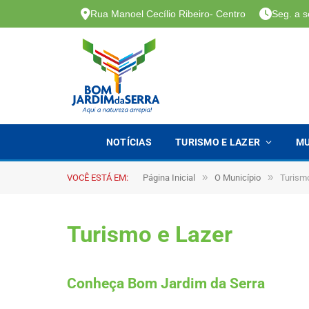
Rua Manoel Cecílio Ribeiro- Centro
Seg. a s
NOTÍCIAS
TURISMO E LAZER
MU
»
»
VOCÊ ESTÁ EM:
Página Inicial
O Município
Turismo
Turismo e Lazer
Conheça Bom Jardim da Serra