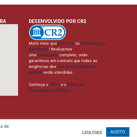
URA
DESENVOLVIDO POR CR2
Muito mais que
criar site
ou
sistema para
prefeituras
! Realizamos
uma
assessoria
completa, onde
garantimos em contrato que todas as
exigências das
leis de transparência
pública
serão atendidas.
Conheça o
PNTP
e o
Radar da
Transparência Pública
ca de
Leia mais
ACEITO