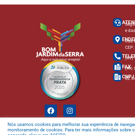
ATEN
Segu
e da
ENDE
Rua M
CEP:
TELE
(49)
FAX
(49) 
CNPJ
82.8
Nós usamos cookies para melhorar sua experiência de navegação
monitoramento de cookies. Para ter mais informações sobre co