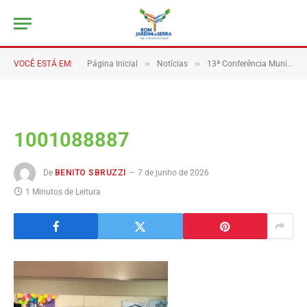
»
»
VOCÊ ESTÁ EM:
Página Inicial
Notícias
13ª Conferência Municipal de Assistência Social debate fortalecimento das políticas públicas em Bom Jardim da Serra,
1001088887
De
BENITO SBRUZZI
7 de junho de 2026
1 Minutos de Leitura