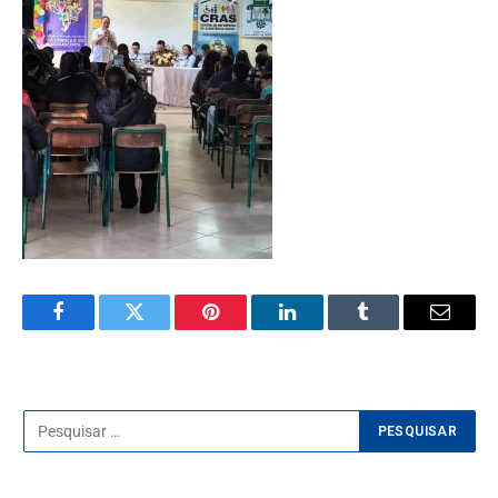
Facebook
Twitter
Pinterest
LinkedIn
Tumblr
E-
mail