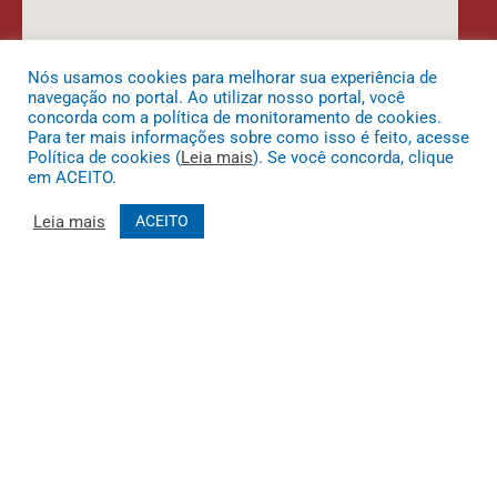
Nós usamos cookies para melhorar sua experiência de
navegação no portal. Ao utilizar nosso portal, você
concorda com a política de monitoramento de cookies.
Para ter mais informações sobre como isso é feito, acesse
Política de cookies (
Leia mais
). Se você concorda, clique
DESENVOLVIDO POR CR2
em ACEITO.
Leia mais
ACEITO
Muito mais que
criar site
ou
sistema para prefeituras
! Realizamos
uma
assessoria
completa, onde garantimos em contrato que todas
as exigências das
leis de transparência pública
serão atendidas.
Conheça o
PNTP
e o
Radar da Transparência Pública
Todos os direitos reservados a Prefeitura Municipal de Bom Jardim da
Serra.