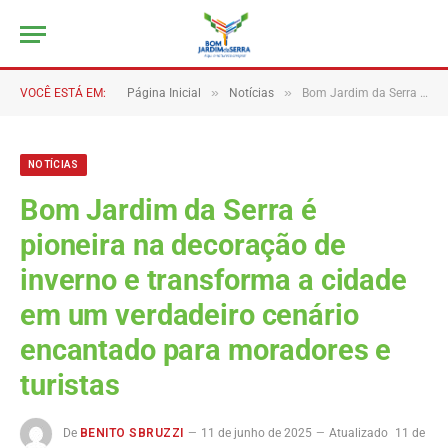
»
»
VOCÊ ESTÁ EM:
Página Inicial
Notícias
Bom Jardim da Serra é pioneira na decoração de inverno e transforma a cidade em um verdadeiro cenário encantado para moradores e turistas
NOTÍCIAS
Bom Jardim da Serra é
pioneira na decoração de
inverno e transforma a cidade
em um verdadeiro cenário
encantado para moradores e
turistas
De
BENITO SBRUZZI
11 de junho de 2025
Atualizado
11 de