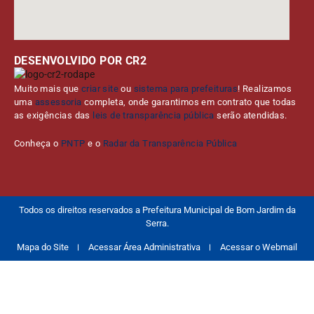
DESENVOLVIDO POR CR2
Muito mais que
criar site
ou
sistema para prefeituras
! Realizamos
uma
assessoria
completa, onde garantimos em contrato que todas
as exigências das
leis de transparência pública
serão atendidas.
Conheça o
PNTP
e o
Radar da Transparência Pública
Todos os direitos reservados a Prefeitura Municipal de Bom Jardim da
Serra.
Mapa do Site
Acessar Área Administrativa
Acessar o Webmail