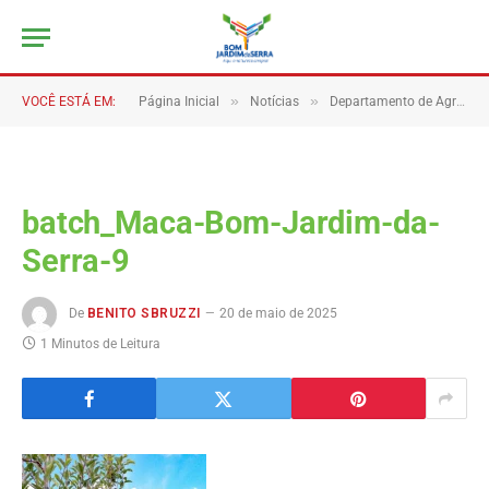
»
»
VOCÊ ESTÁ EM:
Página Inicial
Notícias
Departamento de Agricultura de Bom Jardim da Serra se destaca em ações para o fortalecimento do meio rural.
batch_Maca-Bom-Jardim-da-
Serra-9
De
BENITO SBRUZZI
20 de maio de 2025
1 Minutos de Leitura