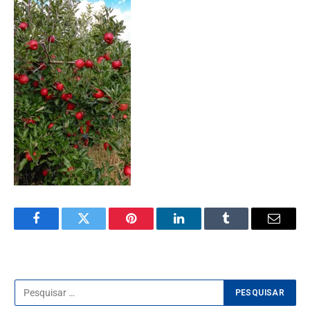
Facebook
Twitter
Pinterest
LinkedIn
Tumblr
E-
mail