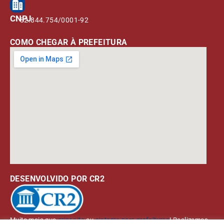
CNPJ
82.844.754/0001-92
COMO CHEGAR À PREFEITURA
DESENVOLVIDO POR CR2
Muito mais que
criar site
ou
sistema para prefeituras
! Realizamos