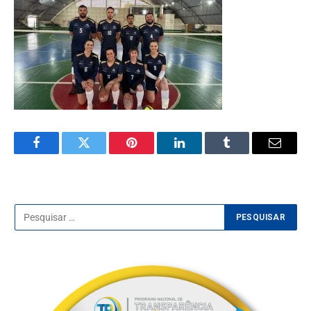
Facebook
Twitter
Pinterest
LinkedIn
Tumblr
E-
mail