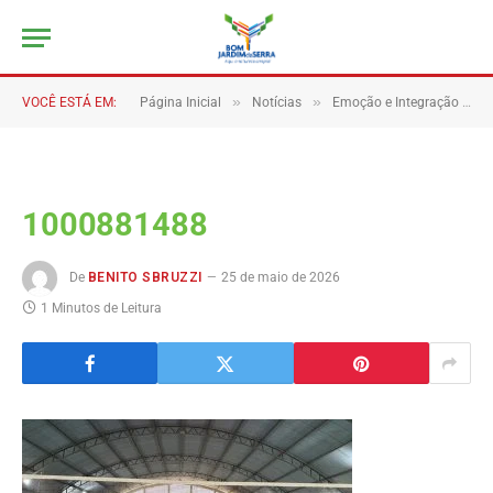
»
»
VOCÊ ESTÁ EM:
Página Inicial
Notícias
Emoção e Integração Marcam o 1° Torneio de Vôlei Misto de Bom Jardim da Serra.
1000881488
De
BENITO SBRUZZI
25 de maio de 2026
1 Minutos de Leitura