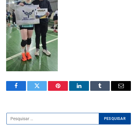
Facebook
Twitter
Pinterest
LinkedIn
Tumblr
E-
mail