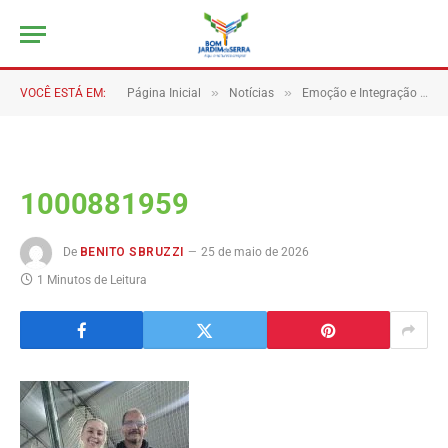
»
»
VOCÊ ESTÁ EM:
Página Inicial
Notícias
Emoção e Integração Marcam o 1° Torneio de Vôlei Misto de Bom Jardim da Serra.
1000881959
De
BENITO SBRUZZI
25 de maio de 2026
1 Minutos de Leitura