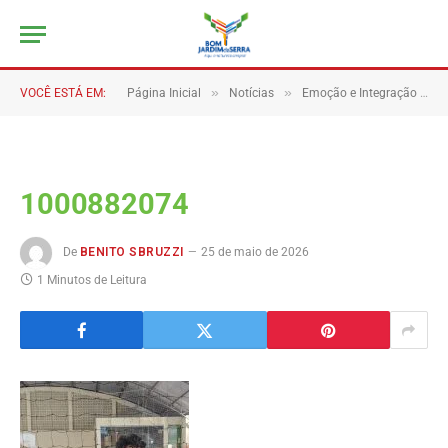
»
»
VOCÊ ESTÁ EM:
Página Inicial
Notícias
Emoção e Integração Marcam o 1° Torneio de Vôlei Misto de Bom Jardim da Serra.
1000882074
De
BENITO SBRUZZI
25 de maio de 2026
1 Minutos de Leitura