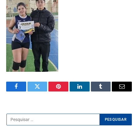
Facebook
Twitter
Pinterest
LinkedIn
Tumblr
E-
mail