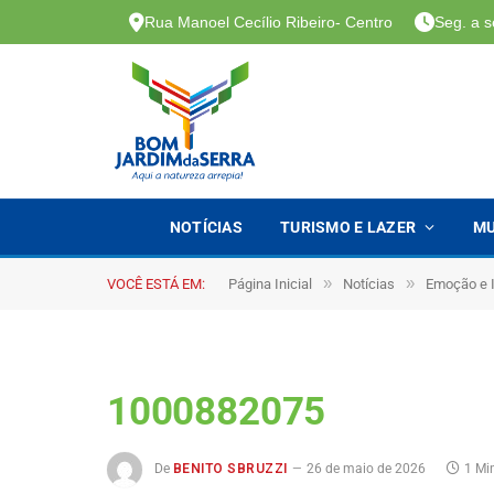
Rua Manoel Cecílio Ribeiro- Centro
Seg. a s
NOTÍCIAS
TURISMO E LAZER
MU
»
»
VOCÊ ESTÁ EM:
Página Inicial
Notícias
Emoção e I
1000882075
De
BENITO SBRUZZI
26 de maio de 2026
1 Mi