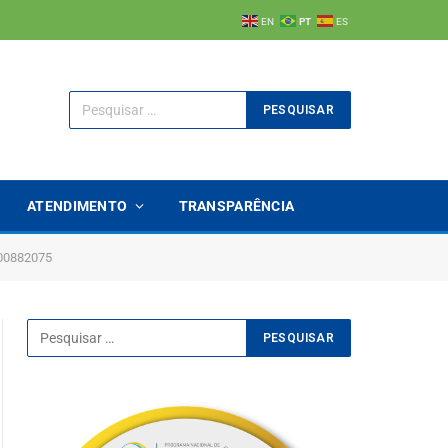
EN
PT
ES
ATENDIMENTO
TRANSPARÊNCIA
00882075