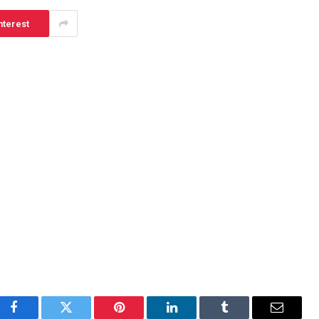
nterest
Facebook
Twitter
Pinterest
LinkedIn
Tumblr
E-