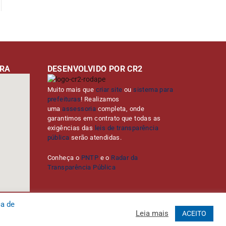
URA
DESENVOLVIDO POR CR2
Muito mais que
criar site
ou
sistema para
prefeituras
! Realizamos
uma
assessoria
completa, onde
garantimos em contrato que todas as
exigências das
leis de transparência
pública
serão atendidas.
Conheça o
PNTP
e o
Radar da
Transparência Pública
ca de
Leia mais
ACEITO
Administrativa
Acessar o Webmail