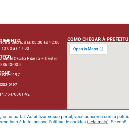
mail
COMO CHEGAR À PREFEIT
DIMENTO
nda à Sexta, das 08:00 às 12:00
s 13:00 às 17:00
REÇO
anoel Cecílio Ribeiro – Centro
 88640-000
FONE
 3232-0197
3232-0197
44.754/0001-92
 no portal. Ao utilizar nosso portal, você concorda com a políti
mo isso é feito, acesse Política de cookies (
Leia mais
). Se você
 da Serra.
Mapa do Site
Acessar Área 