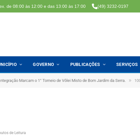
ex. de 08:00 às 12:00 e das 13:00 às 17:00
(49) 3232-0197
NICÍPIO
GOVERNO
PUBLICAÇÕES
SERVIÇOS
»
ntegração Marcam o 1° Torneio de Vôlei Misto de Bom Jardim da Serra.
10
nutos de Leitura