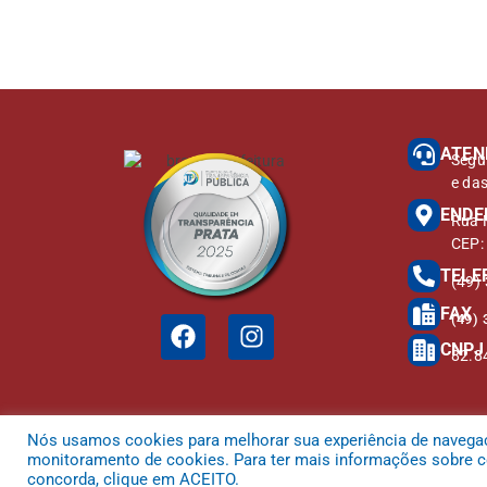
ATEN
Segu
e da
ENDE
Rua M
CEP:
TELE
(49)
FAX
(49) 
CNPJ
82.8
Nós usamos cookies para melhorar sua experiência de navegação
monitoramento de cookies. Para ter mais informações sobre co
concorda, clique em ACEITO.
Todos os direitos reservados a Prefeitura Municipal de Bom Jardim