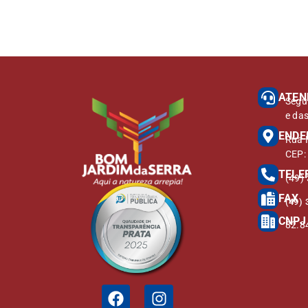
ATEN
Segu
e da
ENDE
Rua M
CEP:
TELE
(49)
FAX
(49) 
CNPJ
82.8