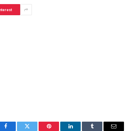
nterest
Facebook
Twitter
Pinterest
LinkedIn
Tumblr
E-