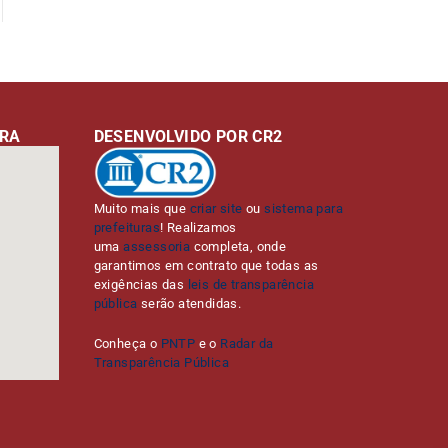
URA
DESENVOLVIDO POR CR2
Muito mais que
criar site
ou
sistema para
prefeituras
! Realizamos
uma
assessoria
completa, onde
garantimos em contrato que todas as
exigências das
leis de transparência
pública
serão atendidas.
Conheça o
PNTP
e o
Radar da
Transparência Pública