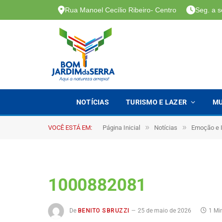
Rua Manoel Cecílio Ribeiro- Centro
Seg. a s
NOTÍCIAS
TURISMO E LAZER
MU
»
»
VOCÊ ESTÁ EM:
Página Inicial
Notícias
Emoção e I
1000882081
De
BENITO SBRUZZI
25 de maio de 2026
1 Mi