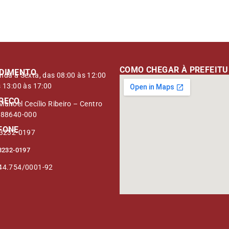
mail
COMO CHEGAR À PREFEIT
DIMENTO
nda à Sexta, das 08:00 às 12:00
s 13:00 às 17:00
REÇO
anoel Cecílio Ribeiro – Centro
 88640-000
FONE
 3232-0197
3232-0197
44.754/0001-92