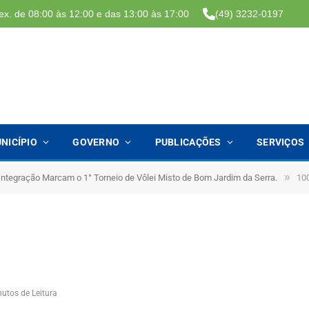
ex. de 08:00 às 12:00 e das 13:00 às 17:00
(49) 3232-0197
NICÍPIO
GOVERNO
PUBLICAÇÕES
SERVIÇOS
»
ntegração Marcam o 1° Torneio de Vôlei Misto de Bom Jardim da Serra.
10
nutos de Leitura