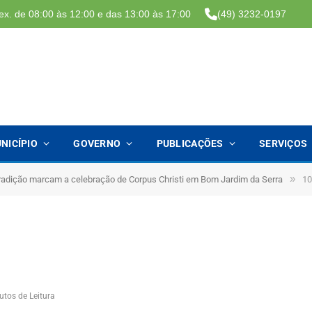
ex. de 08:00 às 12:00 e das 13:00 às 17:00
(49) 3232-0197
NICÍPIO
GOVERNO
PUBLICAÇÕES
SERVIÇOS
»
 tradição marcam a celebração de Corpus Christi em Bom Jardim da Serra
10
utos de Leitura