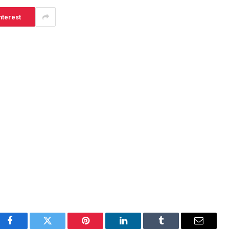
nterest
Facebook
Twitter
Pinterest
LinkedIn
Tumblr
E-