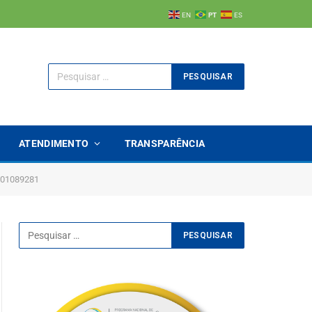
EN
PT
ES
ATENDIMENTO
TRANSPARÊNCIA
01089281