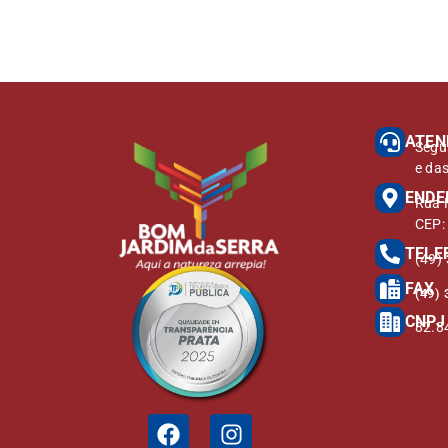
ATEN
Segu
e da
ENDE
Rua M
CEP:
TELE
(49)
FAX
(49) 
CNPJ
82.8