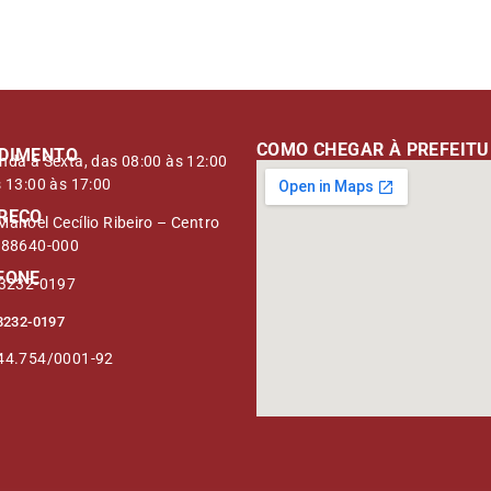
mail
COMO CHEGAR À PREFEIT
DIMENTO
nda à Sexta, das 08:00 às 12:00
s 13:00 às 17:00
REÇO
anoel Cecílio Ribeiro – Centro
 88640-000
FONE
 3232-0197
3232-0197
44.754/0001-92