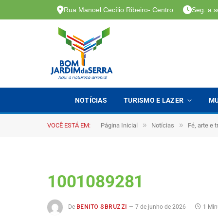
Rua Manoel Cecílio Ribeiro- Centro
Seg. a s
NOTÍCIAS
TURISMO E LAZER
MU
»
»
VOCÊ ESTÁ EM:
Página Inicial
Notícias
Fé, arte e
1001089281
De
BENITO SBRUZZI
7 de junho de 2026
1 Min