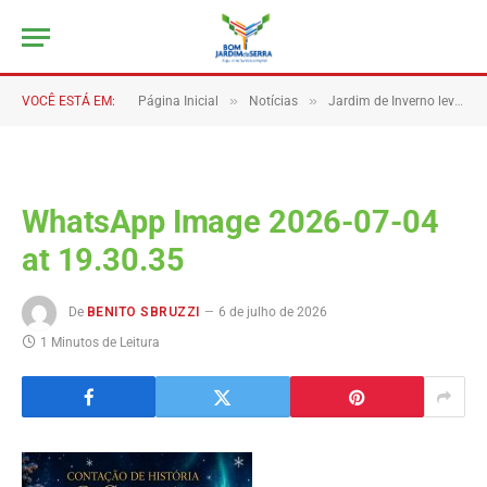
»
»
VOCÊ ESTÁ EM:
Página Inicial
Notícias
Jardim de Inverno leva teatro e contação de histórias para encantar crianças e adultos em Bom Jardim da Serra
WhatsApp Image 2026-07-04
at 19.30.35
De
BENITO SBRUZZI
6 de julho de 2026
1 Minutos de Leitura