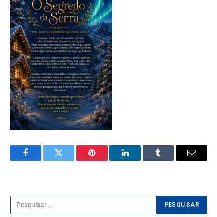
Facebook
Twitter
Pinterest
LinkedIn
Tumblr
E-
mail