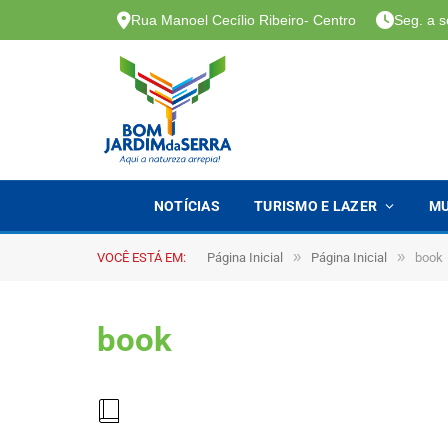
Rua Manoel Cecílio Ribeiro- Centro
Seg. a s
NOTÍCIAS
TURISMO E LAZER
MU
»
»
VOCÊ ESTÁ EM:
Página Inicial
Página Inicial
book
book