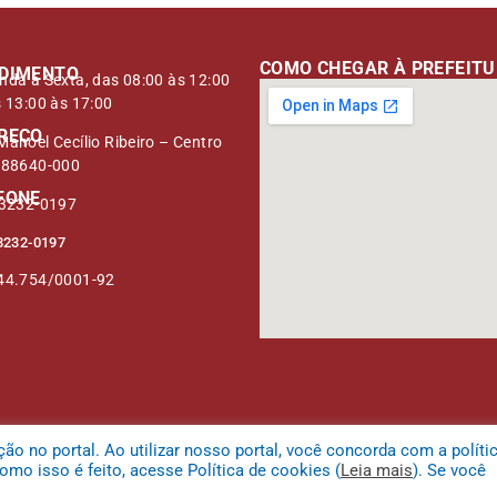
COMO CHEGAR À PREFEIT
DIMENTO
nda à Sexta, das 08:00 às 12:00
s 13:00 às 17:00
REÇO
anoel Cecílio Ribeiro – Centro
 88640-000
FONE
 3232-0197
3232-0197
44.754/0001-92
 no portal. Ao utilizar nosso portal, você concorda com a políti
mo isso é feito, acesse Política de cookies (
Leia mais
). Se você
 da Serra.
Mapa do Site
Acessar Área 