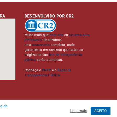
URA
DESENVOLVIDO POR CR2
Muito mais que
criar site
ou
sistema para
prefeituras
! Realizamos
uma
assessoria
completa, onde
garantimos em contrato que todas as
exigências das
leis de transparência
pública
serão atendidas.
Conheça o
PNTP
e o
Radar da
Transparência Pública
ca de
Leia mais
ACEITO
Administrativa
Acessar o Webmail