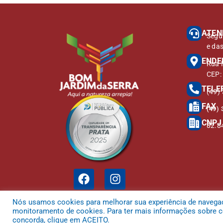
ATEN
Segu
e da
ENDE
Rua M
CEP:
TELE
(49)
FAX
(49) 
CNPJ
82.8
Nós usamos cookies para melhorar sua experiência de navegação
monitoramento de cookies. Para ter mais informações sobre co
concorda, clique em ACEITO.
Todos os direitos reservados a Prefeitura Municipal de Bom Jardim