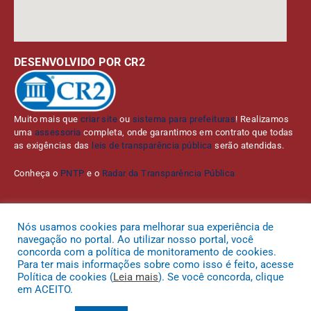
DESENVOLVIDO POR CR2
Muito mais que
criar site
ou
sistema para prefeituras
! Realizamos
uma
assessoria
completa, onde garantimos em contrato que todas
as exigências das
leis de transparência pública
serão atendidas.
Conheça o
PNTP
e o
Radar da Transparência Pública
Nós usamos cookies para melhorar sua experiência de
navegação no portal. Ao utilizar nosso portal, você
Todos os direitos reservados a Prefeitura Municipal de Bom Jardim da
concorda com a política de monitoramento de cookies.
Serra.
Para ter mais informações sobre como isso é feito, acesse
Política de cookies (
Leia mais
). Se você concorda, clique
Mapa do Site
Acessar Área Administrativa
Acessar o Webmail
em ACEITO.