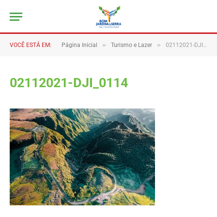
»
»
VOCÊ ESTÁ EM:
Página Inicial
Turismo e Lazer
02112021-DJI_0114
02112021-DJI_0114