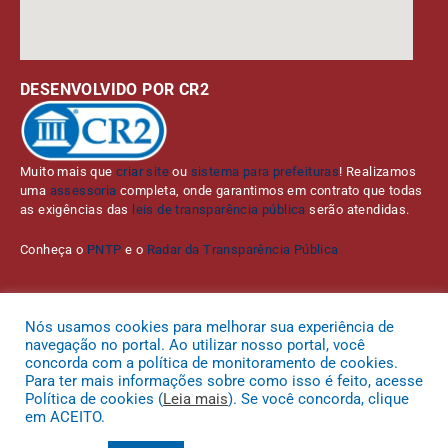
DESENVOLVIDO POR CR2
Muito mais que
criar site
ou
sistema para prefeituras
! Realizamos
uma
assessoria
completa, onde garantimos em contrato que todas
as exigências das
leis de transparência pública
serão atendidas.
Conheça o
PNTP
e o
Radar da Transparência Pública
Nós usamos cookies para melhorar sua experiência de
navegação no portal. Ao utilizar nosso portal, você
Todos os direitos reservados a Prefeitura Municipal de Bom Jardim da
concorda com a política de monitoramento de cookies.
Serra.
Para ter mais informações sobre como isso é feito, acesse
Política de cookies (
Leia mais
). Se você concorda, clique
Mapa do Site
Acessar Área Administrativa
Acessar o Webmail
em ACEITO.