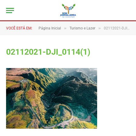
»
»
VOCÊ ESTÁ EM:
Página Inicial
Turismo e Lazer
02112021-DJI_0114(1)
02112021-DJI_0114(1)