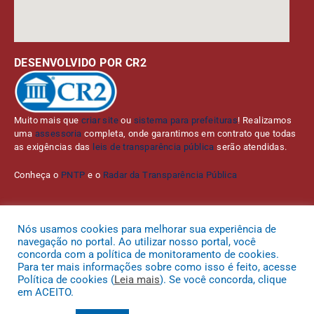
DESENVOLVIDO POR CR2
Muito mais que
criar site
ou
sistema para prefeituras
! Realizamos
uma
assessoria
completa, onde garantimos em contrato que todas
as exigências das
leis de transparência pública
serão atendidas.
Conheça o
PNTP
e o
Radar da Transparência Pública
Nós usamos cookies para melhorar sua experiência de
navegação no portal. Ao utilizar nosso portal, você
Todos os direitos reservados a Prefeitura Municipal de Bom Jardim da
concorda com a política de monitoramento de cookies.
Serra.
Para ter mais informações sobre como isso é feito, acesse
Política de cookies (
Leia mais
). Se você concorda, clique
Mapa do Site
Acessar Área Administrativa
Acessar o Webmail
em ACEITO.