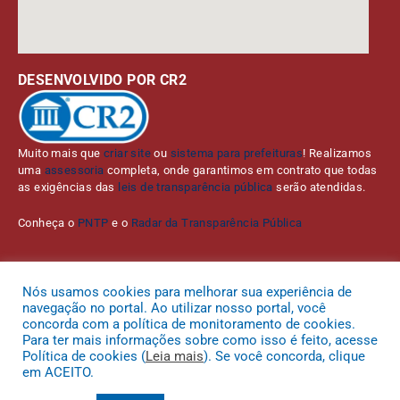
DESENVOLVIDO POR CR2
Muito mais que
criar site
ou
sistema para prefeituras
! Realizamos
uma
assessoria
completa, onde garantimos em contrato que todas
as exigências das
leis de transparência pública
serão atendidas.
Conheça o
PNTP
e o
Radar da Transparência Pública
Nós usamos cookies para melhorar sua experiência de
navegação no portal. Ao utilizar nosso portal, você
Todos os direitos reservados a Prefeitura Municipal de Bom Jardim da
concorda com a política de monitoramento de cookies.
Serra.
Para ter mais informações sobre como isso é feito, acesse
Política de cookies (
Leia mais
). Se você concorda, clique
Mapa do Site
Acessar Área Administrativa
Acessar o Webmail
em ACEITO.