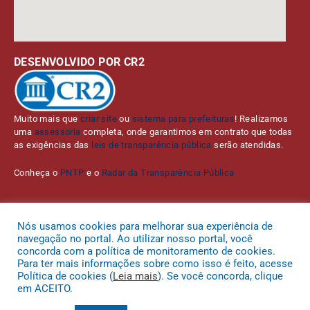
DESENVOLVIDO POR CR2
Muito mais que
criar site
ou
sistema para prefeituras
! Realizamos
uma
assessoria
completa, onde garantimos em contrato que todas
as exigências das
leis de transparência pública
serão atendidas.
Conheça o
PNTP
e o
Radar da Transparência Pública
Nós usamos cookies para melhorar sua experiência de
navegação no portal. Ao utilizar nosso portal, você
Todos os direitos reservados a Prefeitura Municipal de Bom Jardim da
concorda com a política de monitoramento de cookies.
Serra.
Para ter mais informações sobre como isso é feito, acesse
Política de cookies (
Leia mais
). Se você concorda, clique
Mapa do Site
Acessar Área Administrativa
Acessar o Webmail
em ACEITO.