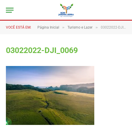
»
»
VOCÊ ESTÁ EM:
Página Inicial
Turismo e Lazer
03022022-DJI_0069
03022022-DJI_0069