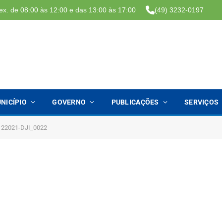
ex. de 08:00 às 12:00 e das 13:00 às 17:00
(49) 3232-0197
NICÍPIO
GOVERNO
PUBLICAÇÕES
SERVIÇOS
122021-DJI_0022