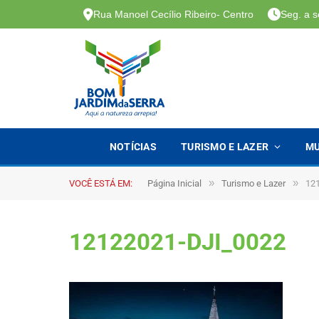
Rua Manoel Cecílio Ribeiro- Centro
Seg. a s
NOTÍCIAS
TURISMO E LAZER
MU
»
»
VOCÊ ESTÁ EM:
Página Inicial
Turismo e Lazer
12
12122021-DJI_0022