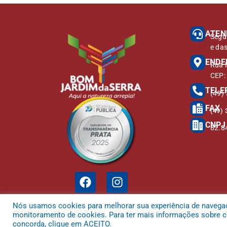
ATEN
Segu
e da
ENDE
Rua M
CEP:
TELE
(49)
FAX
(49) 
CNPJ
82.8
Nós usamos cookies para melhorar sua experiência de navegação
monitoramento de cookies. Para ter mais informações sobre co
concorda, clique em ACEITO.
Todos os direitos reservados a Prefeitura Municipal de Bom Jardim