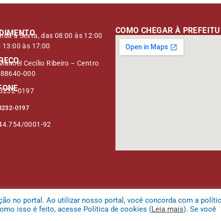
COMO CHEGAR À PREFEIT
DIMENTO
nda à Sexta, das 08:00 às 12:00
s 13:00 às 17:00
REÇO
anoel Cecílio Ribeiro – Centro
 88640-000
FONE
 3232-0197
3232-0197
44.754/0001-92
 no portal. Ao utilizar nosso portal, você concorda com a políti
mo isso é feito, acesse Política de cookies (
Leia mais
). Se você
 da Serra.
Mapa do Site
Acessar Área 