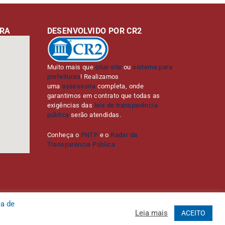
URA
DESENVOLVIDO POR CR2
Muito mais que
criar site
ou
sistema para
prefeituras
! Realizamos
uma
assessoria
completa, onde
garantimos em contrato que todas as
exigências das
leis de transparência
pública
serão atendidas.
Conheça o
PNTP
e o
Radar da
Transparência Pública
ca de
Leia mais
ACEITO
Administrativa
Acessar o Webmail