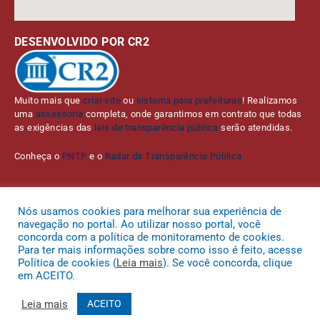
DESENVOLVIDO POR CR2
Muito mais que
criar site
ou
sistema para prefeituras
! Realizamos
uma
assessoria
completa, onde garantimos em contrato que todas
as exigências das
leis de transparência pública
serão atendidas.
Conheça o
PNTP
e o
Radar da Transparência Pública
Nós usamos cookies para melhorar sua experiência de
navegação no portal. Ao utilizar nosso portal, você
Todos os direitos reservados a Prefeitura Municipal de Bom Jardim da
concorda com a política de monitoramento de cookies.
Serra.
Para ter mais informações sobre como isso é feito, acesse
Política de cookies (
Leia mais
). Se você concorda, clique
Mapa do Site
Acessar Área Administrativa
Acessar o Webmail
em ACEITO.
Leia mais
ACEITO