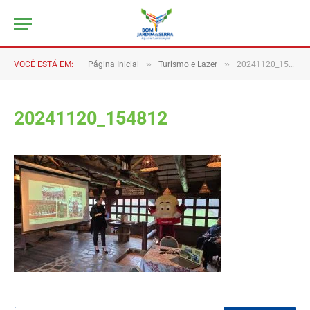
»
»
VOCÊ ESTÁ EM:
Página Inicial
Turismo e Lazer
20241120_154812
20241120_154812