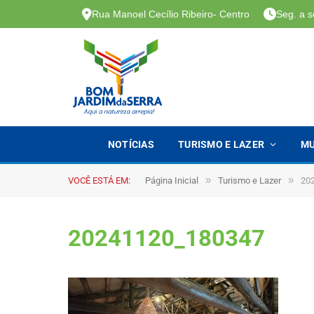
Rua Manoel Cecílio Ribeiro- Centro
Seg. a s
NOTÍCIAS
TURISMO E LAZER
MU
»
»
VOCÊ ESTÁ EM:
Página Inicial
Turismo e Lazer
20
20241120_180347