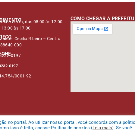
COMO CHEGAR À PREFEIT
DIMENTO
nda à Sexta, das 08:00 às 12:00
s 13:00 às 17:00
REÇO
anoel Cecílio Ribeiro – Centro
 88640-000
FONE
 3232-0197
3232-0197
44.754/0001-92
 no portal. Ao utilizar nosso portal, você concorda com a políti
mo isso é feito, acesse Política de cookies (
Leia mais
). Se você
 da Serra.
Mapa do Site
Acessar Área 