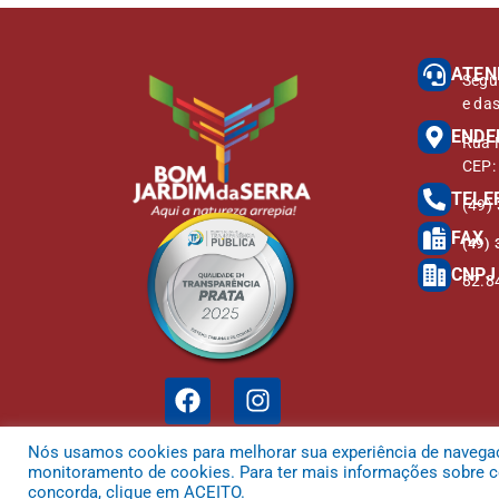
ATEN
Segu
e da
ENDE
Rua M
CEP:
TELE
(49)
FAX
(49) 
CNPJ
82.8
Nós usamos cookies para melhorar sua experiência de navegação
monitoramento de cookies. Para ter mais informações sobre co
concorda, clique em ACEITO.
Todos os direitos reservados a Prefeitura Municipal de Bom Jardim