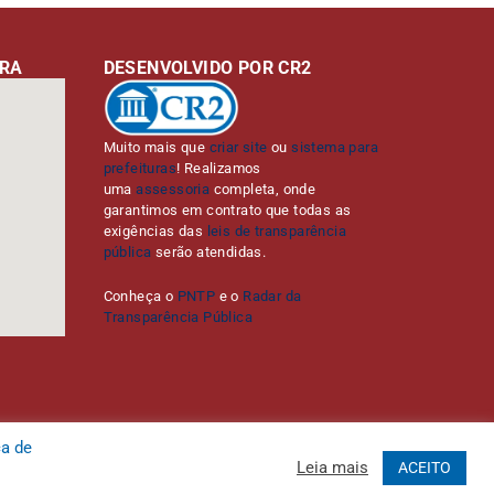
URA
DESENVOLVIDO POR CR2
Muito mais que
criar site
ou
sistema para
prefeituras
! Realizamos
uma
assessoria
completa, onde
garantimos em contrato que todas as
exigências das
leis de transparência
pública
serão atendidas.
Conheça o
PNTP
e o
Radar da
Transparência Pública
ca de
Leia mais
ACEITO
Administrativa
Acessar o Webmail