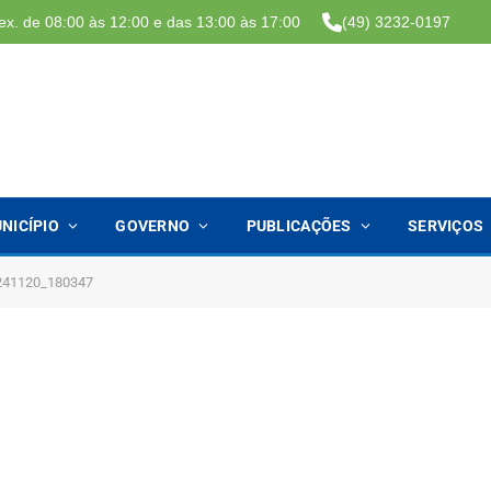
ex. de 08:00 às 12:00 e das 13:00 às 17:00
(49) 3232-0197
NICÍPIO
GOVERNO
PUBLICAÇÕES
SERVIÇOS
241120_180347