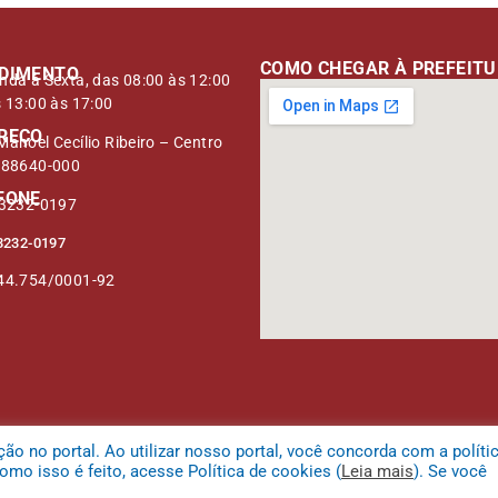
COMO CHEGAR À PREFEIT
DIMENTO
nda à Sexta, das 08:00 às 12:00
s 13:00 às 17:00
REÇO
anoel Cecílio Ribeiro – Centro
 88640-000
FONE
 3232-0197
3232-0197
44.754/0001-92
 no portal. Ao utilizar nosso portal, você concorda com a políti
mo isso é feito, acesse Política de cookies (
Leia mais
). Se você
 da Serra.
Mapa do Site
Acessar Área 