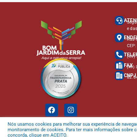
ATEN
Segu
e da
ENDE
Rua M
CEP:
TELE
(49)
FAX
(49) 
CNPJ
82.8
Nós usamos cookies para melhorar sua experiência de navegação
monitoramento de cookies. Para ter mais informações sobre co
concorda, clique em ACEITO.
Todos os direitos reservados a Prefeitura Municipal de Bom Jardim