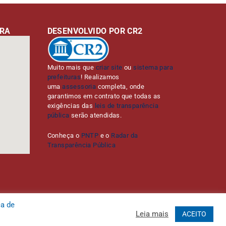
URA
DESENVOLVIDO POR CR2
Muito mais que
criar site
ou
sistema para
prefeituras
! Realizamos
uma
assessoria
completa, onde
garantimos em contrato que todas as
exigências das
leis de transparência
pública
serão atendidas.
Conheça o
PNTP
e o
Radar da
Transparência Pública
ca de
Leia mais
ACEITO
Administrativa
Acessar o Webmail