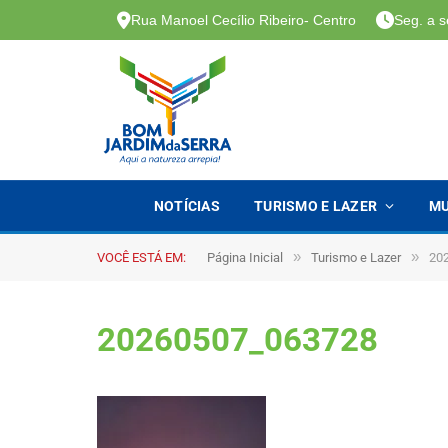
Rua Manoel Cecílio Ribeiro- Centro
Seg. a s
NOTÍCIAS
TURISMO E LAZER
MU
»
»
VOCÊ ESTÁ EM:
Página Inicial
Turismo e Lazer
20
20260507_063728