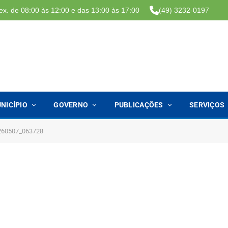
ex. de 08:00 às 12:00 e das 13:00 às 17:00
(49) 3232-0197
NICÍPIO
GOVERNO
PUBLICAÇÕES
SERVIÇOS
260507_063728