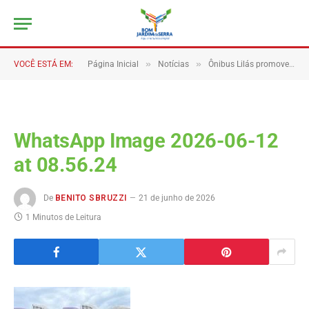
»
»
VOCÊ ESTÁ EM:
Página Inicial
Notícias
Ônibus Lilás promove conscientização, acolhimento e fortalecimento das mulheres em Bom Jardim da Serra
WhatsApp Image 2026-06-12
at 08.56.24
De
BENITO SBRUZZI
21 de junho de 2026
1 Minutos de Leitura