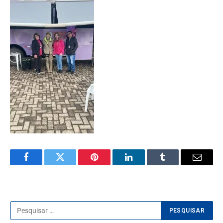
Facebook
Twitter
Pinterest
LinkedIn
Tumblr
E-
mail