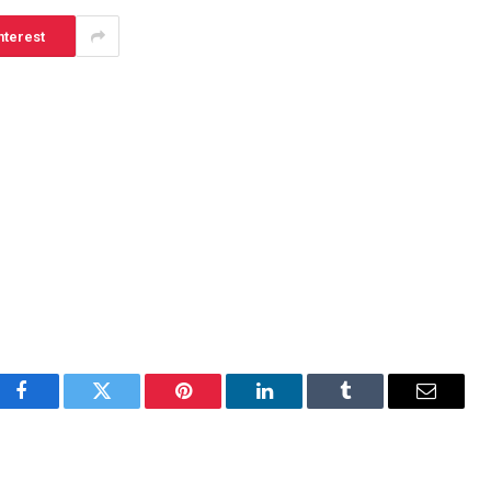
nterest
Facebook
Twitter
Pinterest
LinkedIn
Tumblr
E-
mail