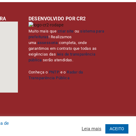
URA
DESENVOLVIDO POR CR2
Muito mais que
criar site
ou
sistema para
prefeituras
! Realizamos
uma
assessoria
completa, onde
garantimos em contrato que todas as
exigências das
leis de transparência
pública
serão atendidas.
Conheça o
PNTP
e o
Radar da
Transparência Pública
ca de
Leia mais
ACEITO
Administrativa
Acessar o Webmail