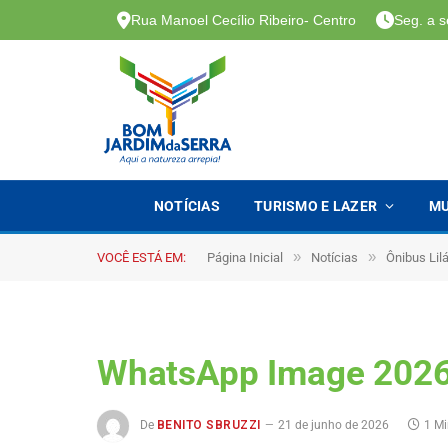
Rua Manoel Cecílio Ribeiro- Centro
Seg. a s
NOTÍCIAS
TURISMO E LAZER
MU
»
»
VOCÊ ESTÁ EM:
Página Inicial
Notícias
Ônibus Lil
WhatsApp Image 2026
De
BENITO SBRUZZI
21 de junho de 2026
1 Mi