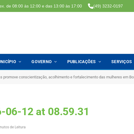
ex. de 08:00 às 12:00 e das 13:00 às 17:00
(49) 3232-0197
NICÍPIO
GOVERNO
PUBLICAÇÕES
SERVIÇOS
ás promove conscientização, acolhimento e fortalecimento das mulheres em Bo
-06-12 at 08.59.31
nutos de Leitura