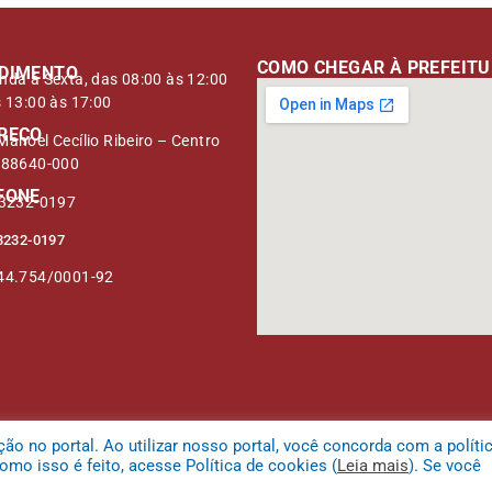
COMO CHEGAR À PREFEIT
DIMENTO
nda à Sexta, das 08:00 às 12:00
s 13:00 às 17:00
REÇO
anoel Cecílio Ribeiro – Centro
 88640-000
FONE
 3232-0197
3232-0197
44.754/0001-92
 no portal. Ao utilizar nosso portal, você concorda com a políti
mo isso é feito, acesse Política de cookies (
Leia mais
). Se você
 da Serra.
Mapa do Site
Acessar Área 