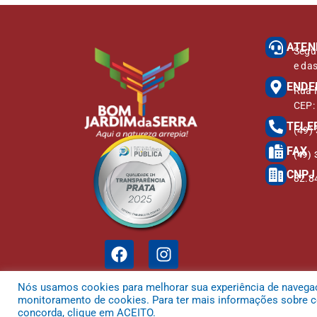
ATEN
Segu
e da
ENDE
Rua M
CEP:
TELE
(49)
FAX
(49) 
CNPJ
82.8
Nós usamos cookies para melhorar sua experiência de navegação
monitoramento de cookies. Para ter mais informações sobre co
concorda, clique em ACEITO.
Todos os direitos reservados a Prefeitura Municipal de Bom Jardim