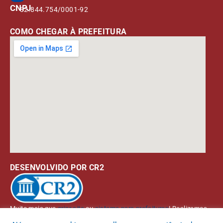
CNPJ
82.844.754/0001-92
COMO CHEGAR À PREFEITURA
DESENVOLVIDO POR CR2
Muito mais que
criar site
ou
sistema para prefeituras
! Realizamos
uma
assessoria
completa, onde garantimos em contrato que todas