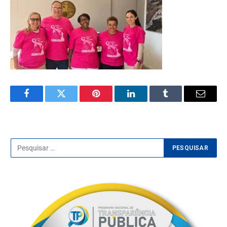
Facebook
Twitter
Pinterest
LinkedIn
Tumblr
E-
mail