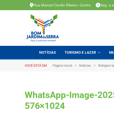
Rua Manoel Cecílio Ribeiro- Centro
Seg. a s
NOTÍCIAS
TURISMO E LAZER
MU
»
»
VOCÊ ESTÁ EM:
Página Inicial
Notícias
Relógios t
WhatsApp-Image-2025
576×1024