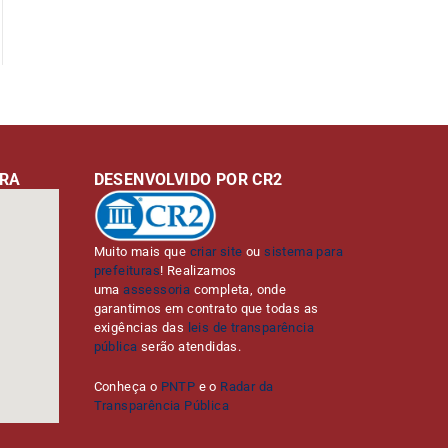
URA
DESENVOLVIDO POR CR2
Muito mais que
criar site
ou
sistema para
prefeituras
! Realizamos
uma
assessoria
completa, onde
garantimos em contrato que todas as
exigências das
leis de transparência
pública
serão atendidas.
Conheça o
PNTP
e o
Radar da
Transparência Pública