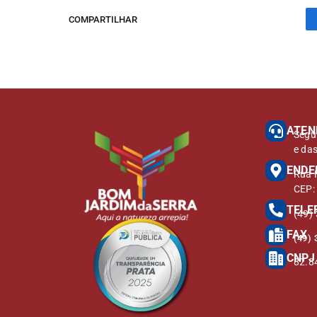
COMPARTILHAR
ATEN
Segu
e da
ENDE
Rua M
CEP:
TELE
(49)
FAX
(49) 
CNPJ
82.8