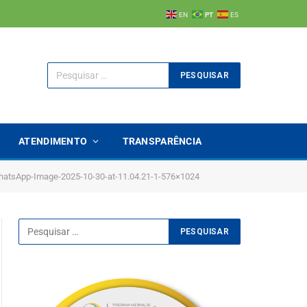
EN
PT
ES
ATENDIMENTO
TRANSPARÊNCIA
atsApp-Image-2025-10-30-at-11.04.21-1-576×1024