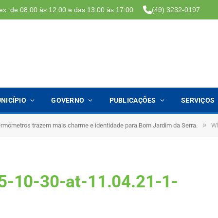
ex. de 08:00 às 12:00 e das 13:00 às 17:00
(49) 3232-0197
NICÍPIO
GOVERNO
PUBLICAÇÕES
SERVIÇOS
»
ermômetros trazem mais charme e identidade para Bom Jardim da Serra.
Wh
-10-30-at-11.04.21-1-