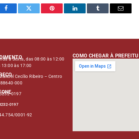
Facebook
Twitter
Pinterest
LinkedIn
Tumblr
E-
mail
COMO CHEGAR À PREFEIT
DIMENTO
nda à Sexta, das 08:00 às 12:00
s 13:00 às 17:00
REÇO
anoel Cecílio Ribeiro – Centro
 88640-000
FONE
 3232-0197
3232-0197
44.754/0001-92