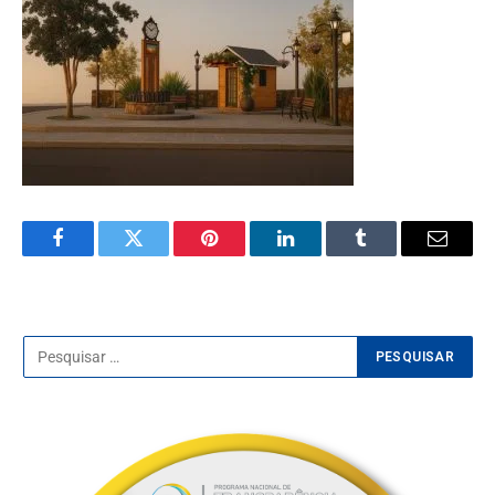
Facebook
Twitter
Pinterest
LinkedIn
Tumblr
E-
mail