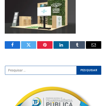
Facebook
Twitter
Pinterest
LinkedIn
Tumblr
E-
mail