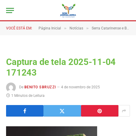
»
»
VOCÊ ESTÁ EM:
Página Inicial
Notícias
Serra Catarinense e Bom Jardim da Serra marcam presença inédita na Festuris 2025, uma das maiores feiras de turismo do Brasil.
Captura de tela 2025-11-04
171243
De
BENITO SBRUZZI
4 de novembro de 2025
1 Minutos de Leitura