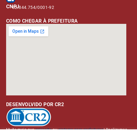
CNPJ
82.844.754/0001-92
COMO CHEGAR À PREFEITURA
DESENVOLVIDO POR CR2
Muito mais que
criar site
ou
sistema para prefeituras
! Realizamos
uma
assessoria
completa, onde garantimos em contrato que todas