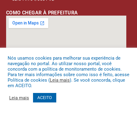
COMO CHEGAR À PREFEITURA
Nós usamos cookies para melhorar sua experiência de
navegação no portal. Ao utilizar nosso portal, você
concorda com a política de monitoramento de cookies.
Para ter mais informações sobre como isso é feito, acesse
Política de cookies (
Leia mais
). Se você concorda, clique
em ACEITO.
DESENVOLVIDO POR CR2
Leia mais
ACEITO
Muito mais que
criar site
ou
sistema para prefeituras
! Realizamos
uma
assessoria
completa, onde garantimos em contrato que todas
as exigências das
leis de transparência pública
serão atendidas.