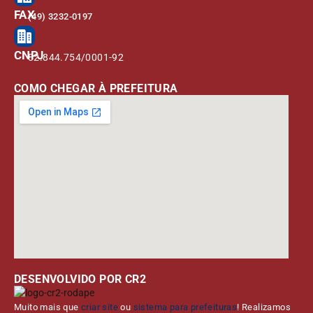
FAX
(49) 3232-0197
CNPJ
82.844.754/0001-92
COMO CHEGAR À PREFEITURA
DESENVOLVIDO POR CR2
Muito mais que
criar site
ou
sistema para prefeituras
! Realizamos